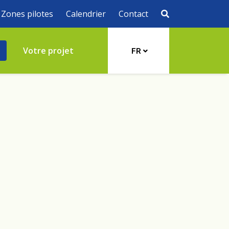
Zones pilotes
Calendrier
Contact
s
Votre projet
FR