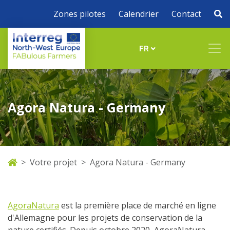
Zones pilotes
Calendrier
Contact
FR
Agora Natura - Germany
Votre projet
Agora Natura - Germany
AgoraNatura
est la première place de marché en ligne
d'Allemagne pour les projets de conservation de la