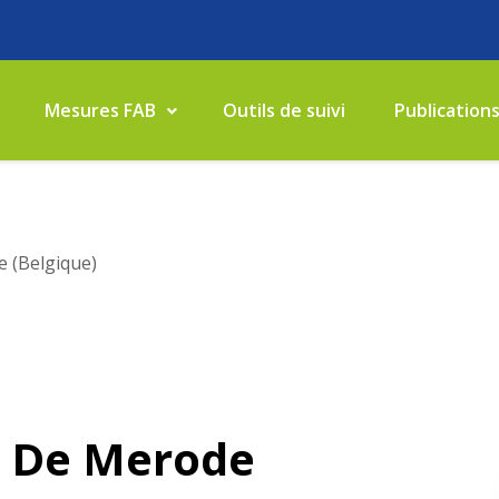
Mesures FAB
Outils de suivi
Publication
 (Belgique)
 De Merode