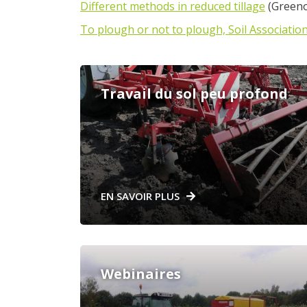
Different methods in reduced tillage
(Greeno
To plough or not to plough, Soil Associatio
Travail du sol peu profond
EN SAVOIR PLUS
Webinaires