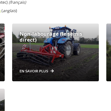
tec)
(français)
n
(
anglais
)
Non-labourage (le semis
direct)
EN SAVOIR PLUS