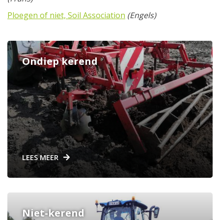
Ploegen of niet, Soil Association
(Engels)
Ondiep kerend
LEES MEER
Niet-kerend