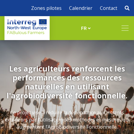
Zones pilotes
Calendrier
Contact
FR
Les agriculteurs renforcent les
performances des ressources
naturelles en utilisant
l'agrobiodiversité fonctionnelle.
Ce projet vise à réduire la dépendance aux intrants
extérieurs par l’utilisation des méthodes et mesures qui
augmentent l’AgroBiodiversité Fonctionnelle.