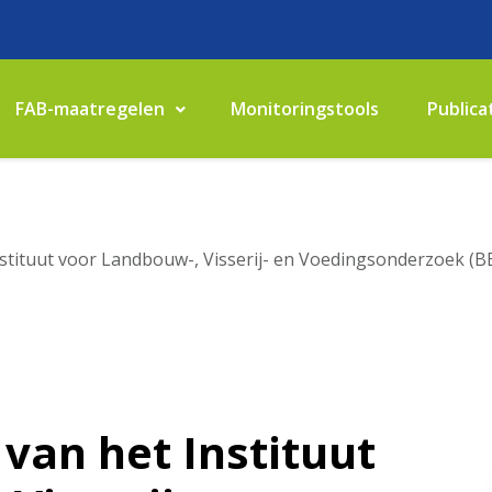
FAB-maatregelen
Monitoringstools
Publica
tituut voor Landbouw-, Visserij- en Voedingsonderzoek (B
van het Instituut