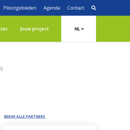
Pilootgebieden
Agenda
Contact
ties
Jouw project
NL
E)
BEKIJK ALLE PARTNERS