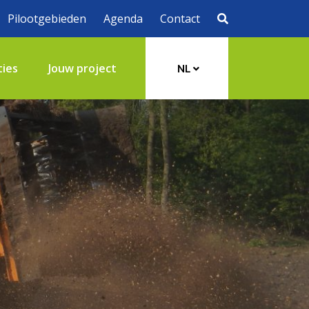
Pilootgebieden
Agenda
Contact
ties
Jouw project
NL