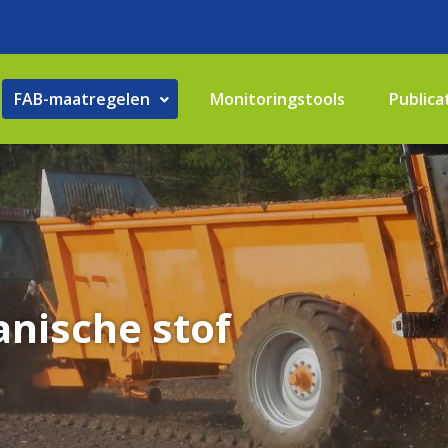
FAB-maatregelen
Monitoringstools
Publica
anische stof