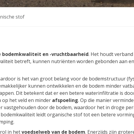
nische stof
e
bodemkwaliteit en -vruchtbaarheid
. Het houdt verband
liteit betreft, kunnen nutriënten worden gebonden aan en 
aardoor is het van groot belang voor de bodemstructuur (fy
 gemakkelijker kunnen ontwikkelen en de bodem minder vatb
ppen. Dit betekent dat er een betere waterinfiltratie is d
en op het veld en minder
afspoeling
. Op die manier verminde
ter vastgehouden door de bodem, waardoor het in droge peri
 bodemkwaliteit leidt organische stof tot een betere vorming
emping.
rol in het
voedselweb van de bodem
. Enerzijds zijn grote