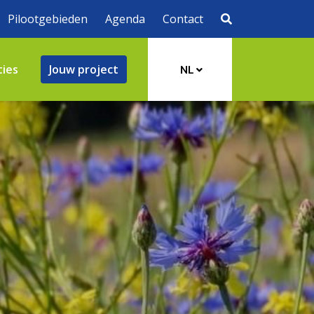
Pilootgebieden
Agenda
Contact
ties
Jouw project
NL