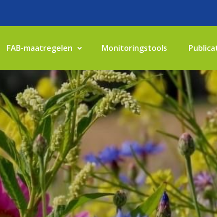
FAB-maatregelen
Monitoringstools
Publica