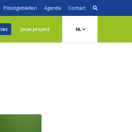
Pilootgebieden
Agenda
Contact
ties
Jouw project
NL