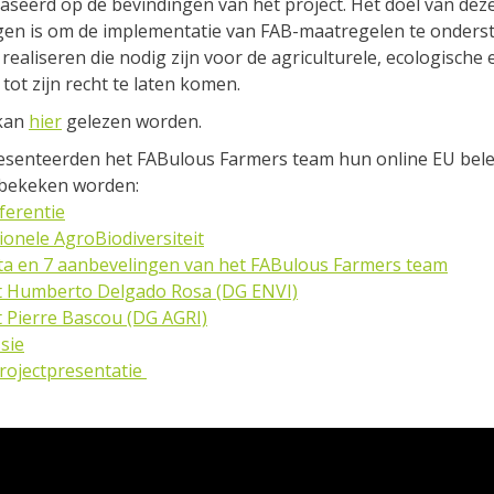
seerd op de bevindingen van het project. Het doel van dez
gen is om de implementatie van FAB-maatregelen te onders
 realiseren die nodig zijn voor de agriculturele, ecologische 
tot zijn recht te laten komen.
 kan
hier
gelezen worden.
esenteerden het FABulous Farmers team hun online EU belei
rbekeken worden:
ferentie
onele AgroBiodiversiteit
ta en 7 aanbevelingen van het FABulous Farmers team
t Humberto Delgado Rosa (DG ENVI)
t Pierre Bascou (DG AGRI)
sie
projectpresentatie