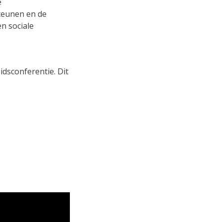
e
teunen en de
en sociale
dsconferentie. Dit