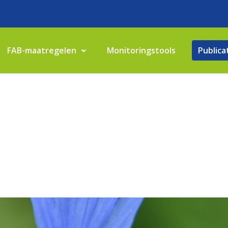
FAB-maatregelen
Monitoringstools
Publica