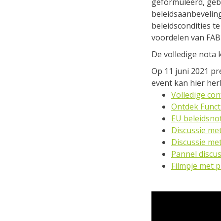
geformuleerd, geba
beleidsaanbevelin
beleidscondities te
voordelen van FAB 
De volledige nota
Op 11 juni 2021 pr
event kan hier he
Volledige con
Ontdek Functi
EU beleidsno
Discussie me
Discussie me
Pannel discus
Filmpje met 