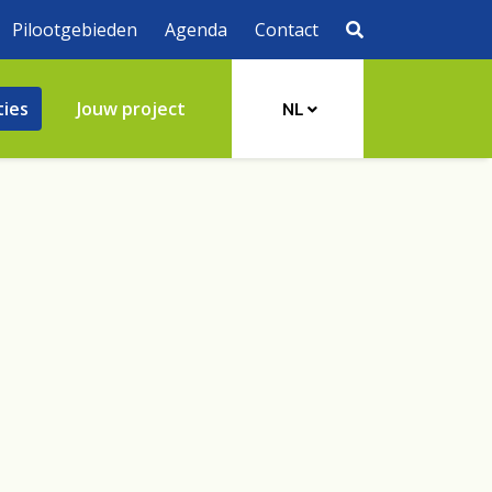
Pilootgebieden
Agenda
Contact
ties
Jouw project
NL