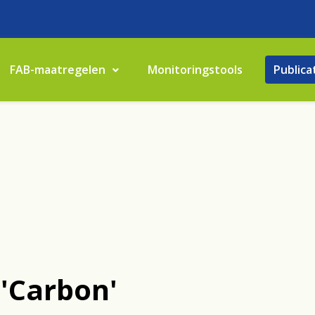
FAB-maatregelen
Monitoringstools
Publica
 'Carbon'