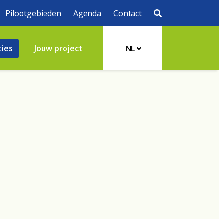
Pilootgebieden
Agenda
Contact
ties
Jouw project
NL