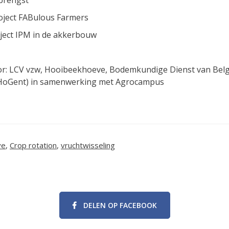
pbrengst
oject FABulous Farmers
ject IPM in de akkerbouw
r: LCV vzw, Hooibeekhoeve, Bodemkundige Dienst van Belg
/HoGent) in samenwerking met Agrocampus
ve
,
Crop rotation
,
vruchtwisseling
DELEN OP FACEBOOK