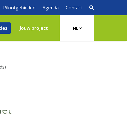
Pilootgebieden
Agenda
Contact
ties
Jouw project
NL
ds)