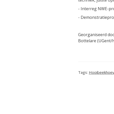
techniek, juiste o
- Interreg NWE-pr
- Demonstratiepro
Georganiseerd doo
Bottelare (UGent
Tags:
Hooibeekhoe