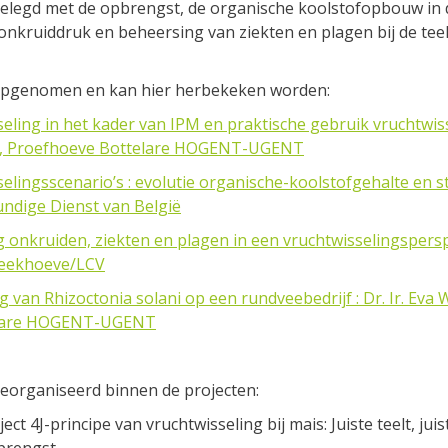
gelegd met de opbrengst, de organische koolstofopbouw in
nkruiddruk en beheersing van ziekten en plagen bij de teel
opgenomen en kan hier herbekeken worden:
seling in het kader van IPM en praktische gebruik vruchtwis
atré, Proefhoeve Bottelare HOGENT-UGENT
elingsscenario’s : evolutie organische-koolstofgehalte en sti
undige Dienst van België
 onkruiden, ziekten en plagen in een vruchtwisselingsperspec
beekhoeve/LCV
g van Rhizoctonia solani op een rundveebedrijf : Dr. Ir. Eva
elare HOGENT-UGENT
eorganiseerd binnen de projecten:
ct 4J-principe van vruchtwisseling bij mais: Juiste teelt, juist