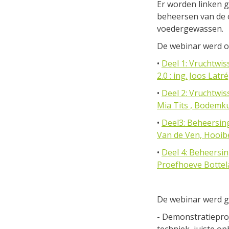
Er worden linken 
beheersen van de o
voedergewassen.
De webinar werd 
•
Deel 1: Vruchtwis
2.0 : ing. Joos L
•
Deel 2: Vruchtwiss
Mia Tits , Bodemk
•
Deel3: Beheersing
Van de Ven, Hooi
•
Deel 4: Beheersin
Proefhoeve Bott
De webinar werd g
- Demonstratieproje