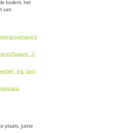
 de bodem, het
t van
selingsscenario’s
kstofbalans : Ir.
tief : ing. Gert
 Wambacq,
e plaats, juiste