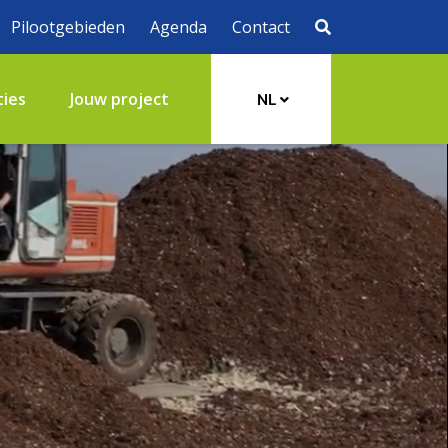
Pilootgebieden
Agenda
Contact
ties
Jouw project
NL