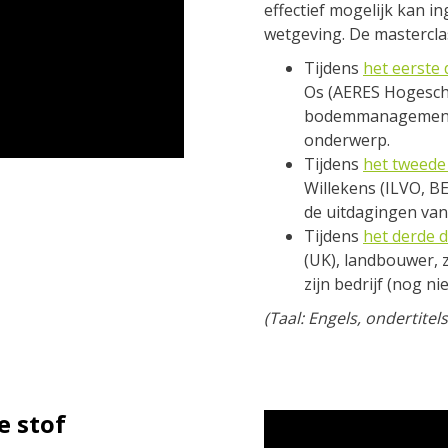
effectief mogelijk kan i
wetgeving. De masterclas
Tijdens
het eerste 
Os (AERES Hogesch
bodemmanagement i
onderwerp.
Tijdens
het tweede
Willekens (ILVO, B
de uitdagingen van
Tijdens
het derde d
(UK), landbouwer, 
zijn bedrijf (nog ni
(Taal: Engels, ondertitel
e stof