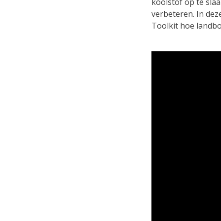
koolstof op te sla
verbeteren. In dez
Toolkit hoe landb