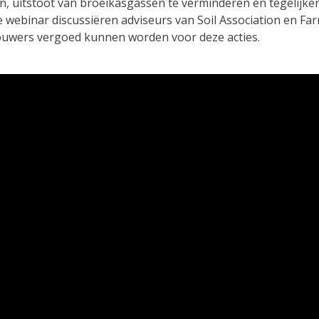
an, uitstoot van broeikasgassen te verminderen en tegelijke
e webinar discussiëren adviseurs van Soil Association en F
ouwers vergoed kunnen worden voor deze acties.