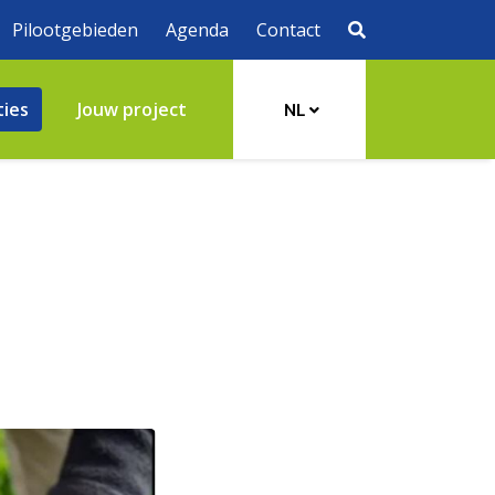
Pilootgebieden
Agenda
Contact
ties
Jouw project
NL