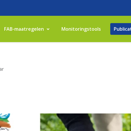
FAB-maatregelen
Monitoringstools
Publica
ar