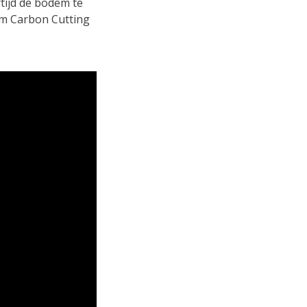
rtijd de bodem te
arm Carbon Cutting