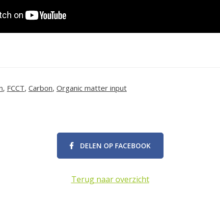
n
,
FCCT
,
Carbon
,
Organic matter input
DELEN OP FACEBOOK
Terug naar overzicht