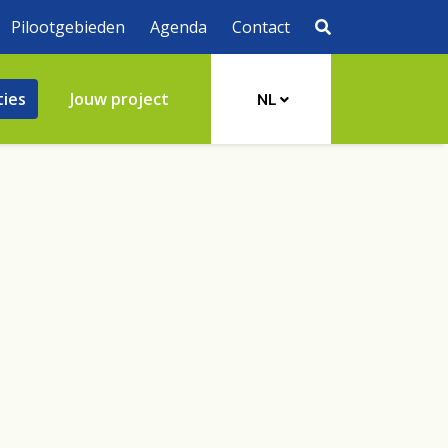
Pilootgebieden
Agenda
Contact
ties
Jouw project
NL