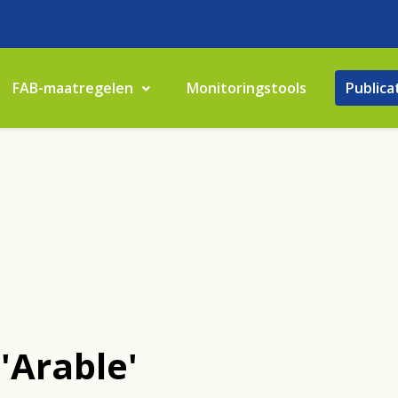
FAB-maatregelen
Monitoringstools
Publica
'Arable'